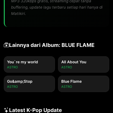
MP3 320kbps gratis, streaming cepat tanpa
buffering, update lagu terbaru setiap hari hanya di
Matikiri.
Lainnya dari Album: BLUE FLAME
You`re my world
All About You
ASTRO
ASTRO
Go&amp;Stop
Blue Flame
ASTRO
ASTRO
Latest K-Pop Update