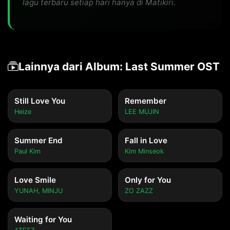
lagu terbaru setiap hari hanya di Matikiri.
Lainnya dari Album: Last Summer OST
Still Love You
Remember
Heize
LEE MUJIN
Summer End
Fall in Love
Paul Kim
Kim Minseok
Love Smile
Only for You
YUNAH, MINJU
ZO ZAZZ
Waiting for You