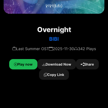
Overnight
BIBI
Last Summer OST
2025-11-30
342 Plays
Play now
Download Now
Share
Copy Link