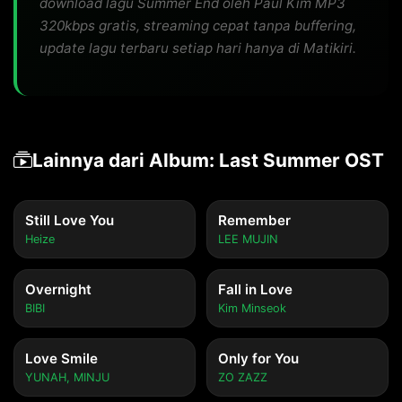
download lagu Summer End oleh Paul Kim MP3
320kbps gratis, streaming cepat tanpa buffering,
update lagu terbaru setiap hari hanya di Matikiri.
Lainnya dari Album: Last Summer OST
Still Love You
Remember
Heize
LEE MUJIN
Overnight
Fall in Love
BIBI
Kim Minseok
Love Smile
Only for You
YUNAH, MINJU
ZO ZAZZ