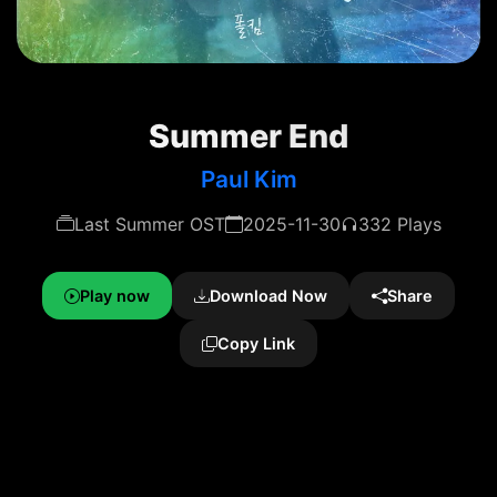
Summer End
Paul Kim
Last Summer OST
2025-11-30
332 Plays
Play now
Download Now
Share
Copy Link