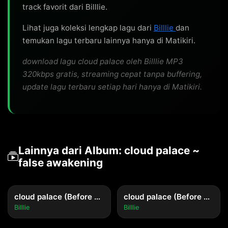
track favorit dari Billlie.
Lihat juga koleksi lengkap lagu dari
Billlie
dan
temukan lagu terbaru lainnya hanya di Matikiri.
download lagu cloud palace oleh Billlie MP3
320kbps gratis, streaming cepat tanpa buffering,
update lagu terbaru setiap hari hanya di Matikiri.
Lainnya dari Album: cloud palace ~
false awakening
cloud palace (Before moonset mix)
cloud palace (Before moonrise mix)
Billlie
Billlie