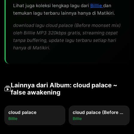
Lihat juga koleksi lengkap lagu dari
Billlie
dan
temukan lagu terbaru lainnya hanya di Matikiri.
download lagu cloud palace (Before moonset mix)
oleh Billlie MP3 320kbps gratis, streaming cepat
tanpa buffering, update lagu terbaru setiap hari
hanya di Matikiri.
Lainnya dari Album: cloud palace ~
false awakening
cloud palace
cloud palace (Before moonrise mix)
Billlie
Billlie