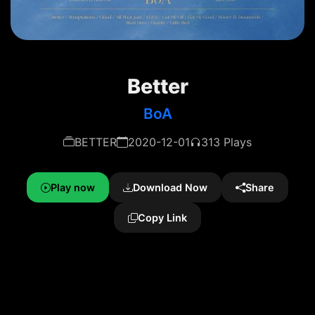
Better
BoA
BETTER
2020-12-01
313 Plays
Play now
Download Now
Share
Copy Link