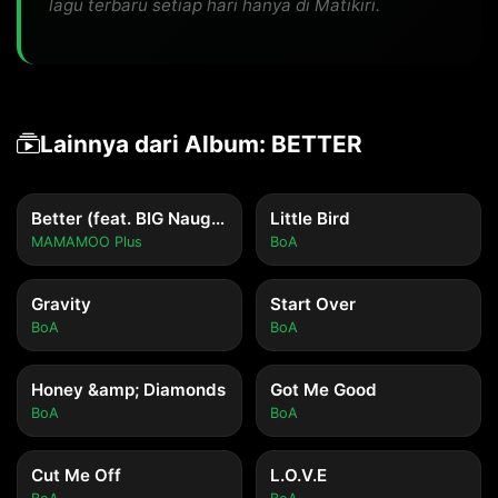
lagu terbaru setiap hari hanya di Matikiri.
Lainnya dari Album: BETTER
Better (feat. BIG Naughty)
Little Bird
MAMAMOO Plus
BoA
Gravity
Start Over
BoA
BoA
Honey &amp; Diamonds
Got Me Good
BoA
BoA
Cut Me Off
L.O.V.E