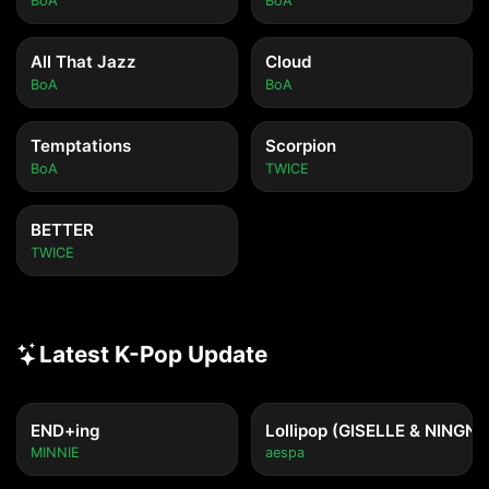
BoA
BoA
All That Jazz
Cloud
BoA
BoA
Temptations
Scorpion
BoA
TWICE
BETTER
TWICE
Latest K-Pop Update
END+ing
Lollipop (GISELLE & NINGNI
MINNIE
aespa