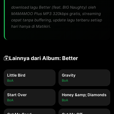
download lagu Better (feat. BIG Naughty) oleh
MAMAMOO Plus MP3 320kbps gratis, streaming
cepat tanpa buffering, update lagu terbaru setiap
hari hanya di Matikiri.
Lainnya dari Album: Better
Little Bird
Gravity
BoA
BoA
Start Over
Honey &amp; Diamonds
BoA
BoA