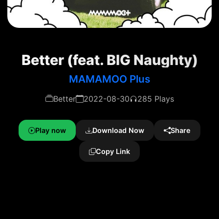
Better (feat. BIG Naughty)
MAMAMOO Plus
Better
2022-08-30
285 Plays
Play now
Download Now
Share
Copy Link