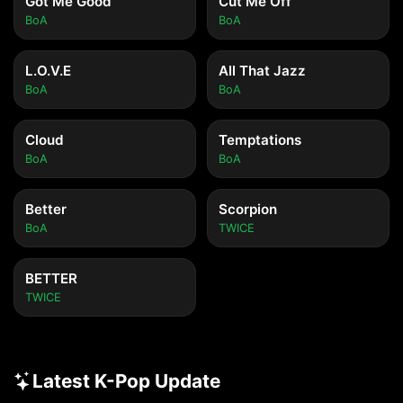
Got Me Good
Cut Me Off
BoA
BoA
L.O.V.E
All That Jazz
BoA
BoA
Cloud
Temptations
BoA
BoA
Better
Scorpion
BoA
TWICE
BETTER
TWICE
Latest K-Pop Update