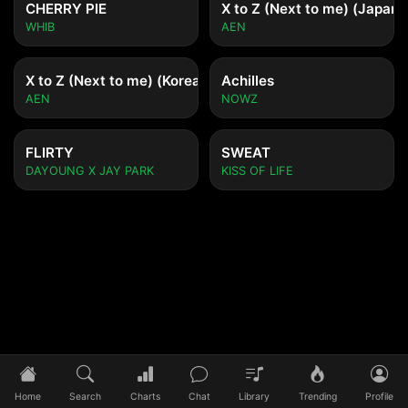
CHERRY PIE
X to Z (Next to me) (Japane
WHIB
AEN
X to Z (Next to me) (Korean ver.)
Achilles
AEN
NOWZ
FLIRTY
SWEAT
DAYOUNG X JAY PARK
KISS OF LIFE
Tidak ada lagu yang diputar
Pilih lagu untuk mulai mendengarkan
Home
Search
Charts
Chat
Library
Trending
Profile
0:00
/
0:00