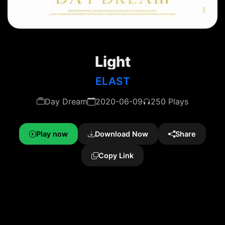
Light
ELAST
Day Dream
2020-06-09
250 Plays
Play now
Download Now
Share
Copy Link