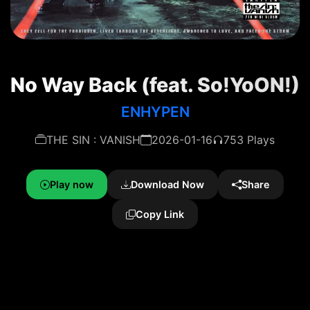
No Way Back (feat. So!YoON!)
ENHYPEN
THE SIN : VANISH
2026-01-16
753 Plays
Play now
Download Now
Share
Copy Link