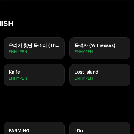
NISH
우리가 찾던 목소리 (The Voice We Were Looking For)
목격자 (Witnesses)
ENHYPEN
ENHYPEN
Knife
Lost Island
ENHYPEN
ENHYPEN
FARMING
I Do