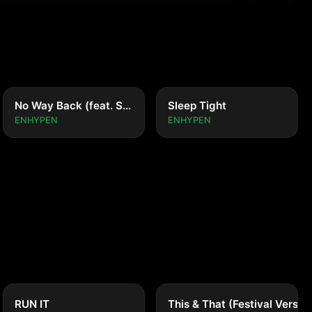
No Way Back (feat. So!YoON!)
Sleep Tight
ENHYPEN
ENHYPEN
RUN IT
This & That (Festival Versio