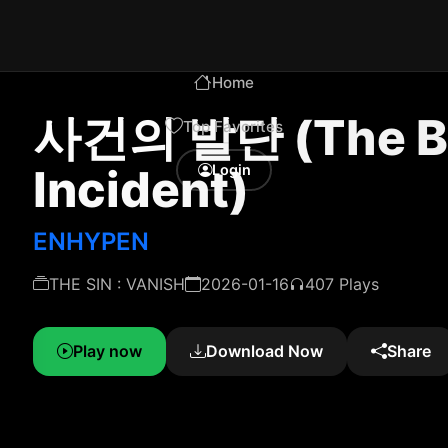
Home
사건의 발단 (The Beg
Top Favorites
Incident)
Login
ENHYPEN
THE SIN : VANISH
2026-01-16
407 Plays
Play now
Download Now
Share