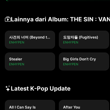
Lainnya dari Album: THE SIN : VA
사건의 너머 (Beyond the Incident)
도망자들 (Fugitives)
ENHYPEN
ENHYPEN
Stealer
Big Girls Don’t Cry
ENHYPEN
ENHYPEN
Latest K-Pop Update
All I Can Say Is
After You