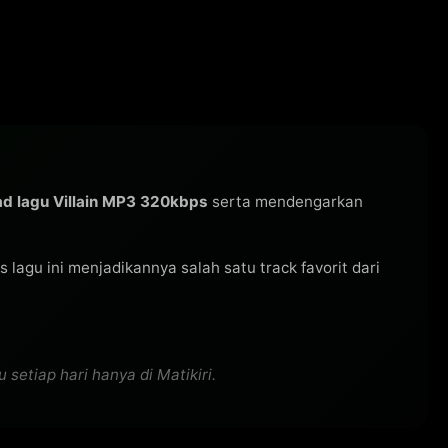
d lagu Villain MP3 320kbps
serta mendengarkan
as lagu ini menjadikannya salah satu track favorit dari
setiap hari hanya di Matikiri.