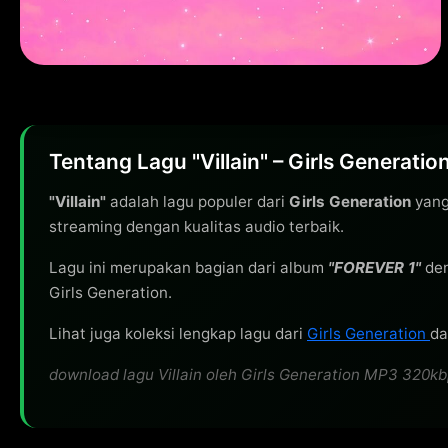
Tentang Lagu "Villain" – Girls Generatio
"Villain"
adalah lagu populer dari
Girls Generation
yang
streaming dengan kualitas audio terbaik.
Lagu ini merupakan bagian dari album
"FOREVER 1"
den
Girls Generation.
Lihat juga koleksi lengkap lagu dari
Girls Generation
da
download lagu Villain oleh Girls Generation MP3 320kbps