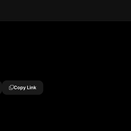
Copy Link