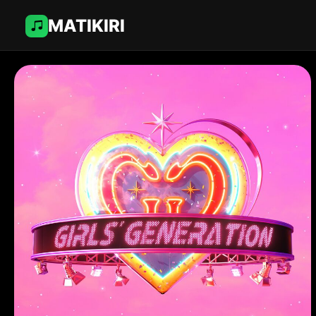
MATIKIRI