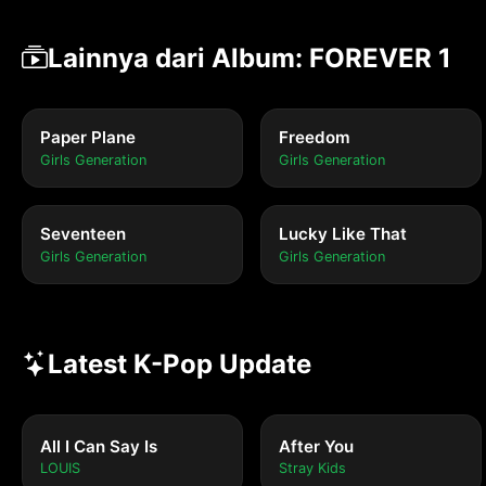
Lainnya dari Album: FOREVER 1
Paper Plane
Freedom
Girls Generation
Girls Generation
Seventeen
Lucky Like That
Girls Generation
Girls Generation
Latest K-Pop Update
All I Can Say Is
After You
LOUIS
Stray Kids