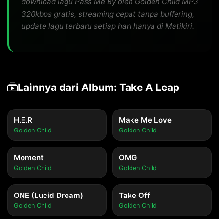
download lagu Pass Me By oleh Golden Child MP3
320kbps gratis, streaming cepat tanpa buffering,
update lagu terbaru setiap hari hanya di Matikiri.
Lainnya dari Album: Take A Leap
H.E.R
Make Me Love
Golden Child
Golden Child
Moment
OMG
Golden Child
Golden Child
ONE (Lucid Dream)
Take Off
Golden Child
Golden Child