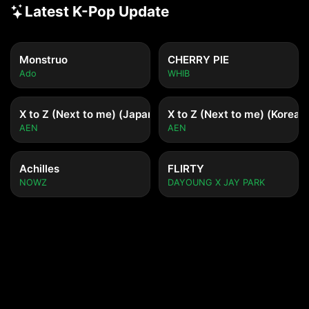
Latest K-Pop Update
Monstruo
CHERRY PIE
Ado
WHIB
X to Z (Next to me) (Japanese ver.)
X to Z (Next to me) (Korean 
AEN
AEN
Achilles
FLIRTY
NOWZ
DAYOUNG X JAY PARK