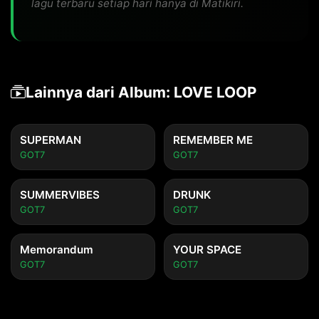
lagu terbaru setiap hari hanya di Matikiri.
Lainnya dari Album: LOVE LOOP
SUPERMAN
REMEMBER ME
GOT7
GOT7
SUMMERVIBES
DRUNK
GOT7
GOT7
Memorandum
YOUR SPACE
GOT7
GOT7