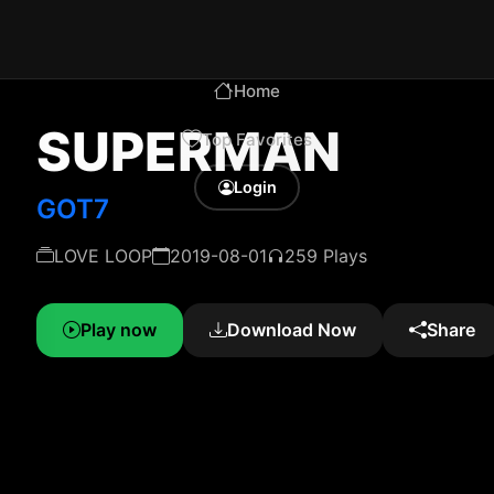
Home
SUPERMAN
Top Favorites
Login
GOT7
LOVE LOOP
2019-08-01
259 Plays
Play now
Download Now
Share