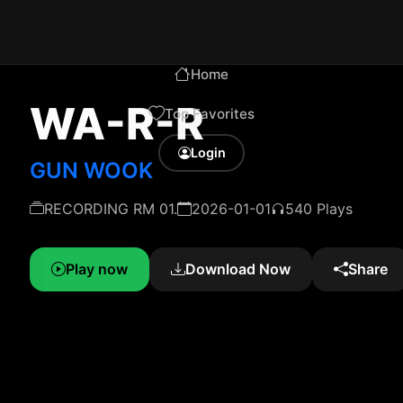
Home
WA-R-R
Top Favorites
Login
GUN WOOK
RECORDING RM 01.
2026-01-01
540 Plays
Play now
Download Now
Share