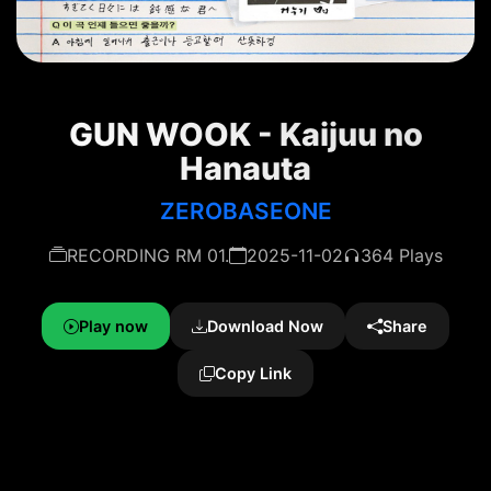
GUN WOOK - Kaijuu no
Hanauta
ZEROBASEONE
RECORDING RM 01.
2025-11-02
364 Plays
Play now
Download Now
Share
Copy Link