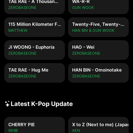
TAE RAE - A Thousand Years
WA-R-R
ZEROBASEONE
GUN WOOK
115 Million Kilometer Film
Twenty-Five, Twenty-One
MATTHEW
HAN BIN & GUN WOOK
JI WOONG - Euphoria
HAO - Wei
ZEROBASEONE
ZEROBASEONE
TAE RAE - Hug Me
HAN BIN - Omoinotake
ZEROBASEONE
ZEROBASEONE
Latest K-Pop Update
CHERRY PIE
X to Z (Next to me) (Japane
WHIB
AEN