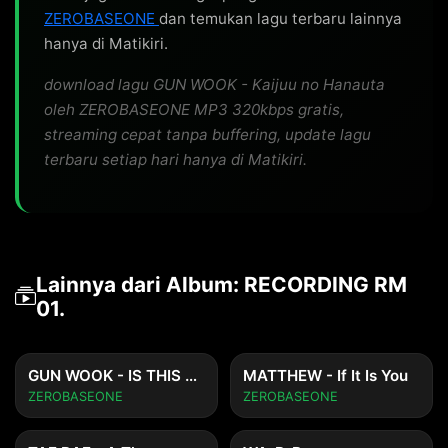
ZEROBASEONE
dan temukan lagu terbaru lainnya
hanya di Matikiri.
download lagu GUN WOOK - Kaijuu no Hanauta
oleh ZEROBASEONE MP3 320kbps gratis,
streaming cepat tanpa buffering, update lagu
terbaru setiap hari hanya di Matikiri.
Lainnya dari Album: RECORDING RM
01.
GUN WOOK - IS THIS LOVE
MATTHEW - If It Is You
ZEROBASEONE
ZEROBASEONE