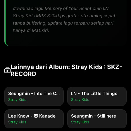
download lagu Memory of Your Scent oleh I.N
Stray Kids MP3 320kbps gratis, streaming cepat
tanpa buffering, update lagu terbaru setiap hari
hanya di Matikiri.
Lainnya dari Album: Stray Kids : SKZ-
RECORD
Seungmin - Into The Current
I.N - The Little Things
Stray Kids
Stray Kids
Lee Know - 奏 Kanade
Seungmin - Still here
Stray Kids
Stray Kids