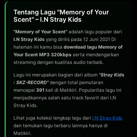
Tentang Lagu "Memory of Your
Scent" – I.N Stray Kids
"Memory of Your Scent"
adalah lagu populer dari
I.N Stray Kids
yang dirilis pada 12 Juni 2021 Di
halaman ini kamu bisa
download lagu Memory of
Your Scent MP3 320kbps
serta mendengarkan
streaming dengan kualitas audio terbaik.
Lagu ini merupakan bagian dari album
"Stray Kids
: SKZ-RECORD"
dengan total pemutaran
mencapai
391
kali di Matikiri. Popularitas lagu ini
menjadikannya salah satu track favorit dari I.N
Stray Kids.
Lihat juga koleksi lengkap lagu dari
I.N Stray Kids
dan temukan lagu terbaru lainnya hanya di
Matikiri.