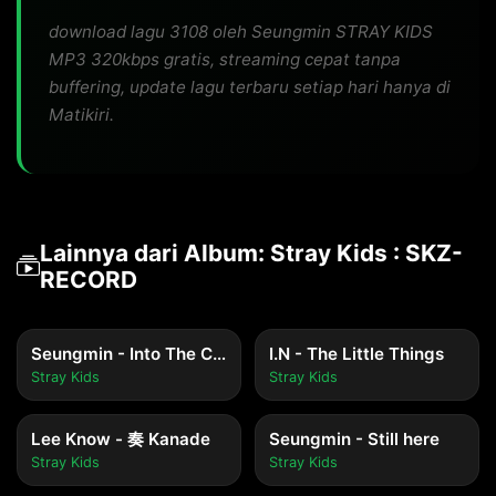
download lagu 3108 oleh Seungmin STRAY KIDS
MP3 320kbps gratis, streaming cepat tanpa
buffering, update lagu terbaru setiap hari hanya di
Matikiri.
Lainnya dari Album: Stray Kids : SKZ-
RECORD
Seungmin - Into The Current
I.N - The Little Things
Stray Kids
Stray Kids
Lee Know - 奏 Kanade
Seungmin - Still here
Stray Kids
Stray Kids