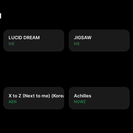
M
LUCID DREAM
JIGSAW
IVE
IVE
nese ver.)
X to Z (Next to me) (Korean ver.)
Achilles
AEN
NOWZ