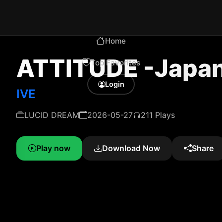
Home
ATTITUDE -Japan
Top Favorites
Login
IVE
LUCID DREAM
2026-05-27
211 Plays
Play now
Download Now
Share