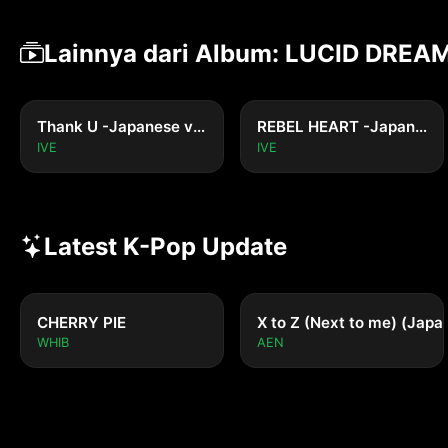
Lainnya dari Album: LUCID DREA
Thank U -Japanese version-
REBEL HEART -Japanese version-
IVE
IVE
Latest K-Pop Update
CHERRY PIE
X to Z (Next to me) (Japa
WHIB
AEN