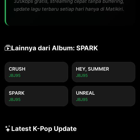
320kbps gratis, streaming cepat tanpa buffering,
update lagu terbaru setiap hari hanya di Matikiri.
Lainnya dari Album: SPARK
CRUSH
HEY, SUMMER
JBJ95
JBJ95
SPARK
UNREAL
JBJ95
JBJ95
Latest K-Pop Update