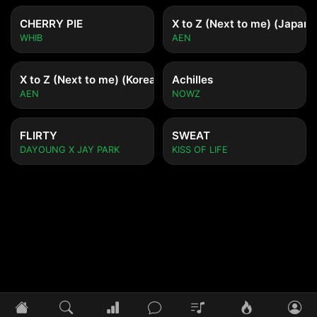
CHERRY PIE
X to Z (Next to me) (Japane
WHIB
AEN
X to Z (Next to me) (Korean ver.)
Achilles
AEN
NOWZ
FLIRTY
SWEAT
DAYOUNG X JAY PARK
KISS OF LIFE
Tidak ada lagu yang diputar
Pilih lagu untuk mulai mendengarkan