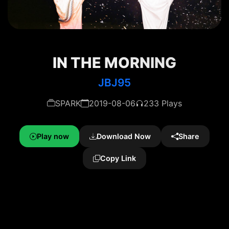
IN THE MORNING
JBJ95
SPARK
2019-08-06
233 Plays
Play now
Download Now
Share
Copy Link