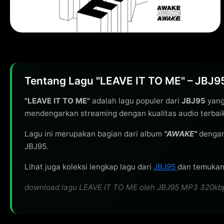
Tentang Lagu "LEAVE IT TO ME" – JBJ9
"LEAVE IT TO ME"
adalah lagu populer dari
JBJ95
yang
mendengarkan streaming dengan kualitas audio terbai
Lagu ini merupakan bagian dari album
"AWAKE"
dengan
JBJ95.
Lihat juga koleksi lengkap lagu dari
JBJ95
dan temukan 
download lagu LEAVE IT TO ME oleh JBJ95 MP3 320kbps g