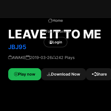
Home
LEAVE IT TO ME
Top Favorites
Login
JBJ95
AWAKE
2019-03-26
242 Plays
Play now
Download Now
Share