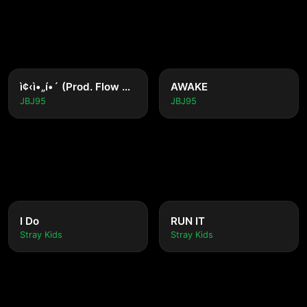
ì¢‹ì•„í•´ (Prod. Flow Blow)
AWAKE
JBJ95
JBJ95
I Do
RUN IT
Stray Kids
Stray Kids