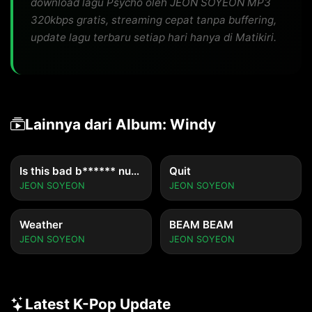
download lagu Psycho oleh JEON SOYEON MP3
320kbps gratis, streaming cepat tanpa buffering,
update lagu terbaru setiap hari hanya di Matikiri.
Lainnya dari Album: Windy
Is this bad b****** number? (Feat. BIBI, Lee Young Jiâ€‹)
Quit
JEON SOYEON
JEON SOYEON
Weather
BEAM BEAM
JEON SOYEON
JEON SOYEON
Latest K-Pop Update