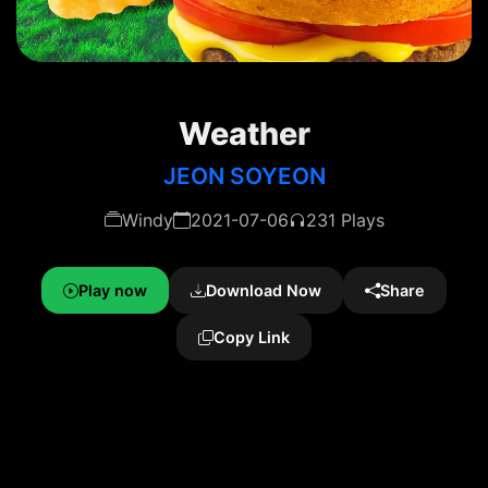
Weather
JEON SOYEON
Windy
2021-07-06
231 Plays
Play now
Download Now
Share
Copy Link