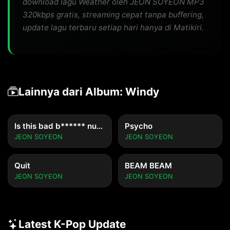
download lagu Weather oleh JEON SOYEON MP3
320kbps gratis, streaming cepat tanpa buffering,
update lagu terbaru setiap hari hanya di Matikiri.
Lainnya dari Album: Windy
Is this bad b****** number? (Feat. BIBI, Lee Young Jiâ€‹)
Psycho
JEON SOYEON
JEON SOYEON
Quit
BEAM BEAM
JEON SOYEON
JEON SOYEON
Latest K-Pop Update