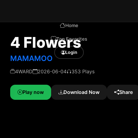
Home
4 Flowers
Top Favorites
Login
MAMAMOO
4WARD
2026-06-04
353 Plays
Play now
Download Now
Share