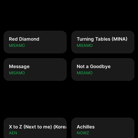
Red Diamond
Turning Tables (MINA)
MISAMO
MISAMO
Message
Not a Goodbye
MISAMO
MISAMO
nese ver.)
X to Z (Next to me) (Korean ver.)
Achilles
AEN
NOWZ