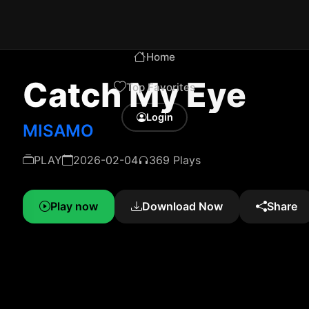
Home
Catch My Eye
Top Favorites
Login
MISAMO
PLAY
2026-02-04
369 Plays
Play now
Download Now
Share