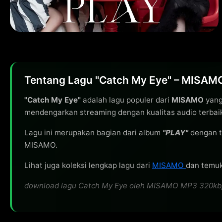
Tentang Lagu "Catch My Eye" – MISAM
"Catch My Eye"
adalah lagu populer dari
MISAMO
yang 
mendengarkan streaming dengan kualitas audio terbai
Lagu ini merupakan bagian dari album
"PLAY"
dengan t
MISAMO.
Lihat juga koleksi lengkap lagu dari
MISAMO
dan temuka
download lagu Catch My Eye oleh MISAMO MP3 320kbps gr