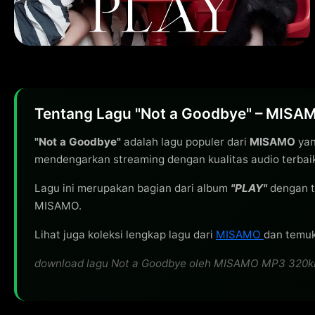
Tentang Lagu "Not a Goodbye" – MISA
"Not a Goodbye"
adalah lagu populer dari
MISAMO
yan
mendengarkan streaming dengan kualitas audio terbai
Lagu ini merupakan bagian dari album
"PLAY"
dengan t
MISAMO.
Lihat juga koleksi lengkap lagu dari
MISAMO
dan temuka
download lagu Not a Goodbye oleh MISAMO MP3 320kbps g