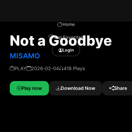
Home
Not a Goodbye
Top Favorites
Login
MISAMO
PLAY
2026-02-04
418 Plays
Play now
Download Now
Share