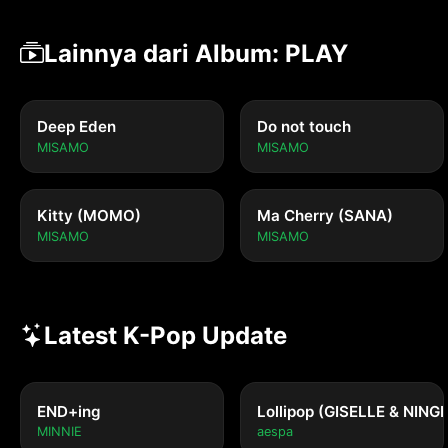
Lainnya dari Album: PLAY
Deep Eden
Do not touch
MISAMO
MISAMO
Kitty (MOMO)
Ma Cherry (SANA)
MISAMO
MISAMO
Latest K-Pop Update
END+ing
Lollipop (GISELLE & NING
MINNIE
aespa