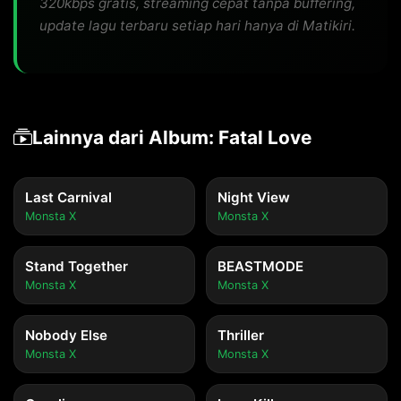
320kbps gratis, streaming cepat tanpa buffering,
update lagu terbaru setiap hari hanya di Matikiri.
Lainnya dari Album: Fatal Love
Last Carnival
Night View
Monsta X
Monsta X
Stand Together
BEASTMODE
Monsta X
Monsta X
Nobody Else
Thriller
Monsta X
Monsta X