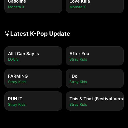
Gasoline
Love Killa
Monsta X
Monsta X
Latest K-Pop Update
All I Can Say Is
After You
LOUIS
Stray Kids
FARMING
I Do
Stray Kids
Stray Kids
RUN IT
This & That (Festival Versio
Stray Kids
Stray Kids