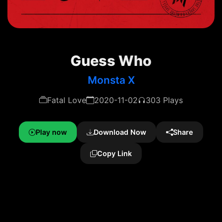
Guess Who
Monsta X
Fatal Love
2020-11-02
303 Plays
Play now
Download Now
Share
Copy Link