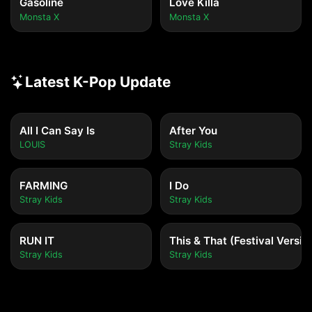
Gasoline
Love Killa
Monsta X
Monsta X
Latest K-Pop Update
All I Can Say Is
After You
LOUIS
Stray Kids
FARMING
I Do
Stray Kids
Stray Kids
RUN IT
This & That (Festival Versio
Stray Kids
Stray Kids