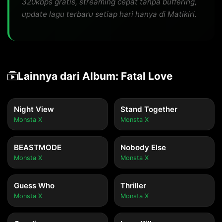
320kbps gratis, streaming cepat tanpa buffering,
update lagu terbaru setiap hari hanya di Matikiri.
Lainnya dari Album: Fatal Love
Night View
Stand Together
Monsta X
Monsta X
BEASTMODE
Nobody Else
Monsta X
Monsta X
Guess Who
Thriller
Monsta X
Monsta X