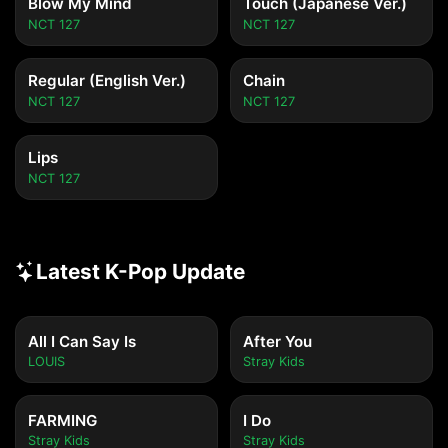
Blow My Mind
Touch (Japanese Ver.)
NCT 127
NCT 127
Regular (English Ver.)
Chain
NCT 127
NCT 127
Lips
NCT 127
Latest K-Pop Update
All I Can Say Is
After You
LOUIS
Stray Kids
FARMING
I Do
Stray Kids
Stray Kids