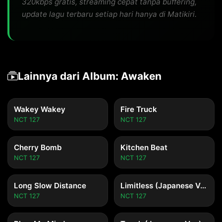
320kbps gratis, streaming cepat tanpa buffering,
update lagu terbaru setiap hari hanya di Matikiri.
Lainnya dari Album: Awaken
Wakey Wakey
Fire Truck
NCT 127
NCT 127
Cherry Bomb
Kitchen Beat
NCT 127
NCT 127
Long Slow Distance
Limitless (Japanese Ver.)
NCT 127
NCT 127