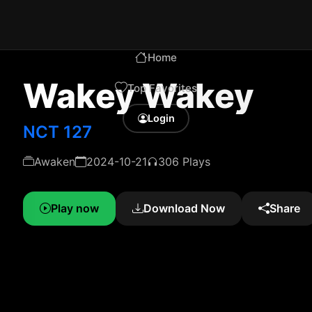
Home
Wakey Wakey
Top Favorites
Login
NCT 127
Awaken
2024-10-21
306 Plays
Play now
Download Now
Share