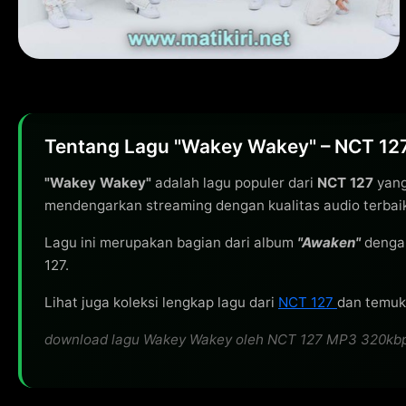
Tentang Lagu "Wakey Wakey" – NCT 12
"Wakey Wakey"
adalah lagu populer dari
NCT 127
yang
mendengarkan streaming dengan kualitas audio terbai
Lagu ini merupakan bagian dari album
"Awaken"
dengan
127.
Lihat juga koleksi lengkap lagu dari
NCT 127
dan temuka
download lagu Wakey Wakey oleh NCT 127 MP3 320kbps gr