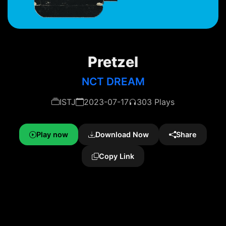
Pretzel
NCT DREAM
ISTJ
2023-07-17
303 Plays
Play now
Download Now
Share
Copy Link