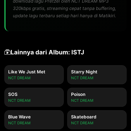
download lagu Pretzel oleh NCT DREAM MP3
320kbps gratis, streaming cepat tanpa buffering,
update lagu terbaru setiap hari hanya di Matikiri.
Lainnya dari Album: ISTJ
Like We Just Met
Starry Night
NCT DREAM
NCT DREAM
SOS
Poison
NCT DREAM
NCT DREAM
Blue Wave
Skateboard
NCT DREAM
NCT DREAM