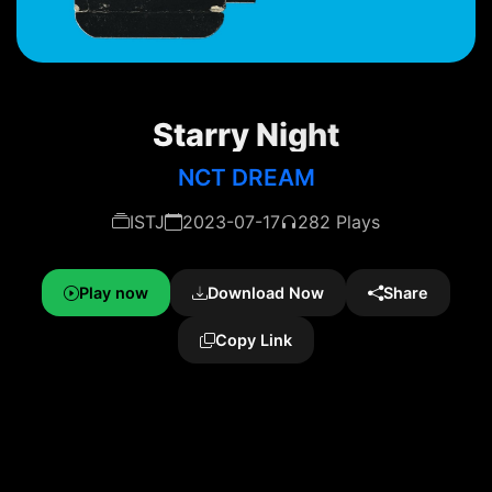
Starry Night
NCT DREAM
ISTJ
2023-07-17
282 Plays
Play now
Download Now
Share
Copy Link