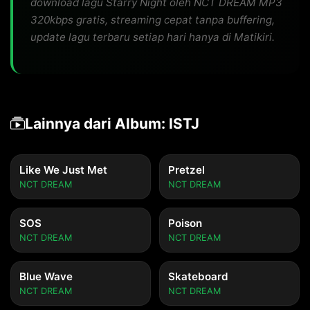
download lagu Starry Night oleh NCT DREAM MP3
320kbps gratis, streaming cepat tanpa buffering,
update lagu terbaru setiap hari hanya di Matikiri.
Lainnya dari Album: ISTJ
Like We Just Met
Pretzel
NCT DREAM
NCT DREAM
SOS
Poison
NCT DREAM
NCT DREAM
Blue Wave
Skateboard
NCT DREAM
NCT DREAM