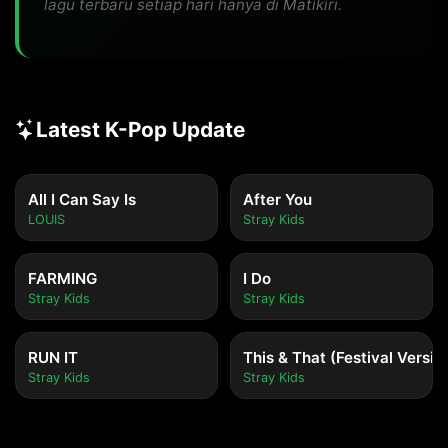
lagu terbaru setiap hari hanya di Matikiri.
Latest K-Pop Update
All I Can Say Is
After You
LOUIS
Stray Kids
FARMING
I Do
Stray Kids
Stray Kids
RUN IT
This & That (Festival Versio
Stray Kids
Stray Kids