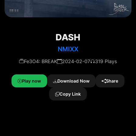
DASH
NMIXX
Fe3O4: BREAK
2024-02-07
319 Plays
Play now
Download Now
Share
Copy Link