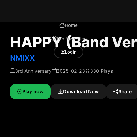
Home
HAPPY (Band Ver
Top Favorites
Login
NMIXX
3rd Anniversary
2025-02-23
330 Plays
Play now
Download Now
Share