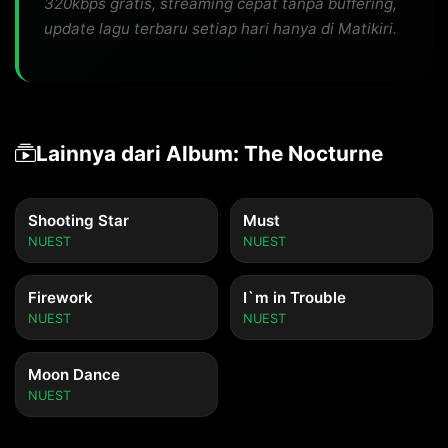
320kbps gratis, streaming cepat tanpa buffering,
update lagu terbaru setiap hari hanya di Matikiri.
Lainnya dari Album: The Nocturne
Shooting Star
Must
NUEST
NUEST
Firework
I`m in Trouble
NUEST
NUEST
Moon Dance
NUEST