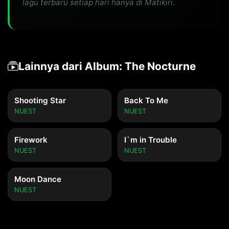
lagu terbaru setiap hari hanya di Matikiri.
Lainnya dari Album: The Nocturne
Shooting Star
Back To Me
NUEST
NUEST
Firework
I`m in Trouble
NUEST
NUEST
Moon Dance
NUEST