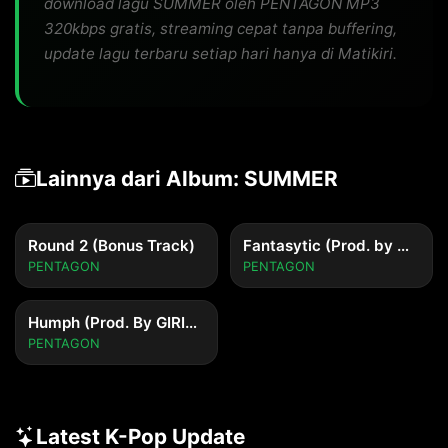
download lagu SUMMER oleh PENTAGON MP3
320kbps gratis, streaming cepat tanpa buffering,
update lagu terbaru setiap hari hanya di Matikiri.
Lainnya dari Album: SUMMER
Round 2 (Bonus Track)
Fantasytic (Prod. by Giriboy)
PENTAGON
PENTAGON
Humph (Prod. By GIRIBOY)
PENTAGON
Latest K-Pop Update