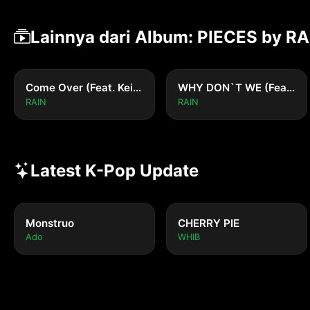
Lainnya dari Album: PIECES by RA
Come Over (Feat. Keita, TAG, WON of Ciipher)
WHY DON`T WE (Feat. CHUNG HA)
RAIN
RAIN
Latest K-Pop Update
Monstruo
CHERRY PIE
Ado
WHIB