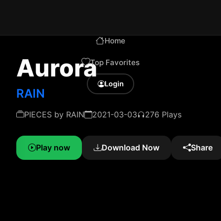
Home
Aurora
Top Favorites
Login
RAIN
PIECES by RAIN
2021-03-03
276 Plays
Play now
Download Now
Share