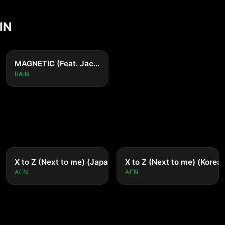
IN
MAGNETIC (Feat. Jackson Wang)
RAIN
X to Z (Next to me) (Japanese ver.)
X to Z (Next to me) (Korean
AEN
AEN