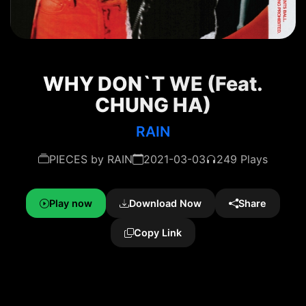
WHY DON`T WE (Feat.
CHUNG HA)
RAIN
PIECES by RAIN
2021-03-03
249 Plays
Play now
Download Now
Share
Copy Link