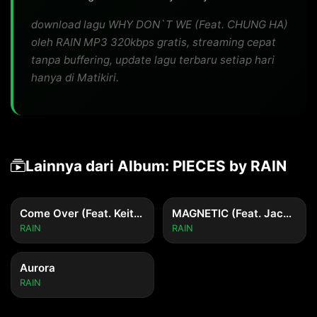
download lagu WHY DON`T WE (Feat. CHUNG HA)
oleh RAIN MP3 320kbps gratis, streaming cepat
tanpa buffering, update lagu terbaru setiap hari
hanya di Matikiri.
Lainnya dari Album: PIECES by RAIN
Come Over (Feat. Keita, TAG, WON of Ciipher)
MAGNETIC (Feat. Jackson Wang)
RAIN
RAIN
Aurora
RAIN