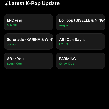
Latest K-Pop Update
END+ing
Lollipop (GISELLE & NINGNI
MINNIE
aespa
Serenade (KARINA & WINTER)
All I Can Say Is
aespa
LOUIS
After You
FARMING
Stray Kids
Stray Kids