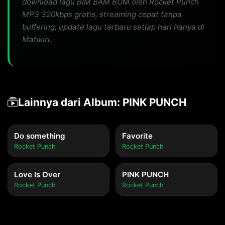
download lagu BIM BAM BUM oleh Rocket Punch
MP3 320kbps gratis, streaming cepat tanpa
buffering, update lagu terbaru setiap hari hanya di
Matikiri.
Lainnya dari Album: PINK PUNCH
Do something
Favorite
Rocket Punch
Rocket Punch
Love Is Over
PINK PUNCH
Rocket Punch
Rocket Punch