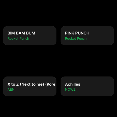
BIM BAM BUM
PINK PUNCH
Rocket Punch
Rocket Punch
nese ver.)
X to Z (Next to me) (Korean ver.)
Achilles
AEN
NOWZ