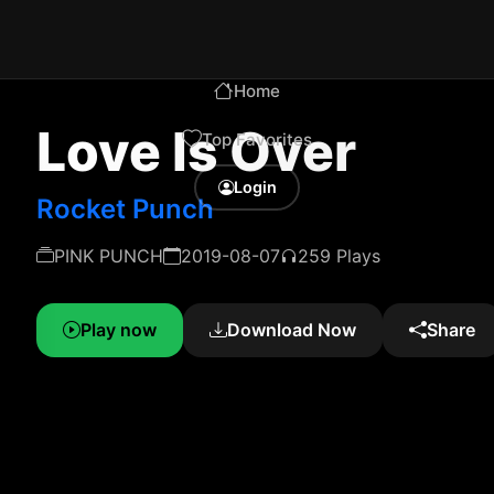
Home
Love Is Over
Top Favorites
Login
Rocket Punch
PINK PUNCH
2019-08-07
259 Plays
Play now
Download Now
Share