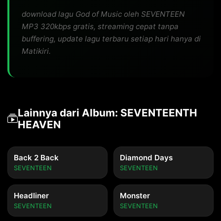
download lagu God of Music oleh SEVENTEEN
MP3 320kbps gratis, streaming cepat tanpa
buffering, update lagu terbaru setiap hari hanya di
Matikiri.
Lainnya dari Album: SEVENTEENTH
HEAVEN
Back 2 Back
Diamond Days
SEVENTEEN
SEVENTEEN
Headliner
Monster
SEVENTEEN
SEVENTEEN