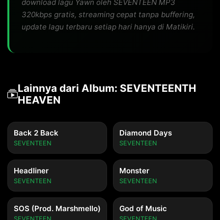
download lagu Yawn oleh SEVENTEEN MP3
320kbps gratis, streaming cepat tanpa buffering,
update lagu terbaru setiap hari hanya di Matikiri.
Lainnya dari Album: SEVENTEENTH
HEAVEN
Back 2 Back
Diamond Days
SEVENTEEN
SEVENTEEN
Headliner
Monster
SEVENTEEN
SEVENTEEN
SOS (Prod. Marshmello)
God of Music
SEVENTEEN
SEVENTEEN