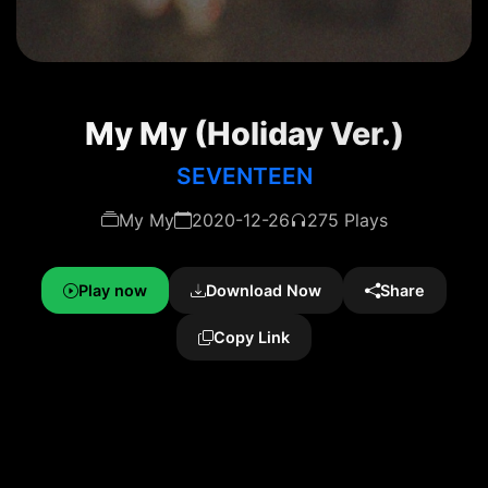
My My (Holiday Ver.)
SEVENTEEN
My My
2020-12-26
275 Plays
Play now
Download Now
Share
Copy Link