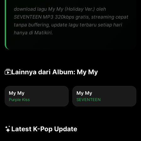
download lagu My My (Holiday Ver.) oleh
SEVENTEEN MP3 320kbps gratis, streaming cepat
tanpa buffering, update lagu terbaru setiap hari
hanya di Matikiri.
Lainnya dari Album: My My
My My
My My
Purple Kiss
SEVENTEEN
Latest K-Pop Update