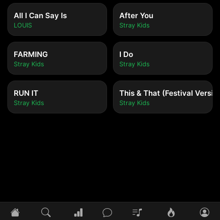
All I Can Say Is
After You
LOUIS
Stray Kids
FARMING
I Do
Stray Kids
Stray Kids
RUN IT
This & That (Festival Versio
Stray Kids
Stray Kids
Tidak ada lagu yang diputar
Pilih lagu untuk mulai mendengarkan