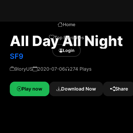
Home
All Day All Night
Top Favorites
Login
SF9
9loryUS
2020-07-06
274 Plays
Play now
Download Now
Share