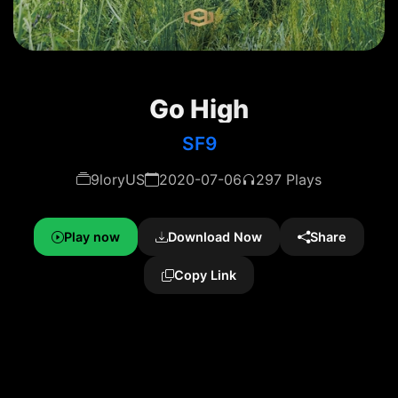
Go High
SF9
9loryUS
2020-07-06
297 Plays
Play now
Download Now
Share
Copy Link