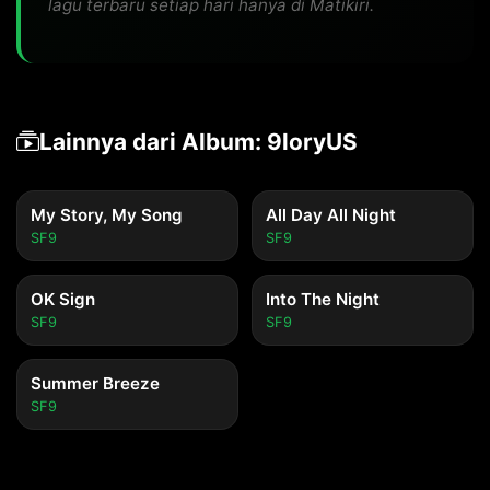
lagu terbaru setiap hari hanya di Matikiri.
Lainnya dari Album: 9loryUS
My Story, My Song
All Day All Night
SF9
SF9
OK Sign
Into The Night
SF9
SF9
Summer Breeze
SF9