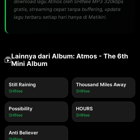
download lagu Atmos oleh SHINee MP3 320kbps
gratis, streaming cepat tanpa buffering, update
lagu terbaru setiap hari hanya di Matikiri.
Lainnya dari Album: Atmos - The 6th
Mini Album
Still Raining
Thousand Miles Away
SHINee
SHINee
Possibility
HOURS
SHINee
SHINee
Anti Believer
SHINee