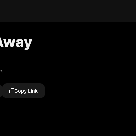
Away
ys
Copy Link