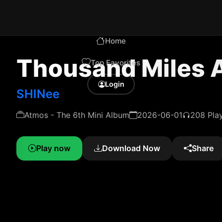
Home
Thousand Miles 
Top Favorites
Login
SHINee
Atmos - The 6th Mini Album
2026-06-01
208 Pla
Play now
Download Now
Share