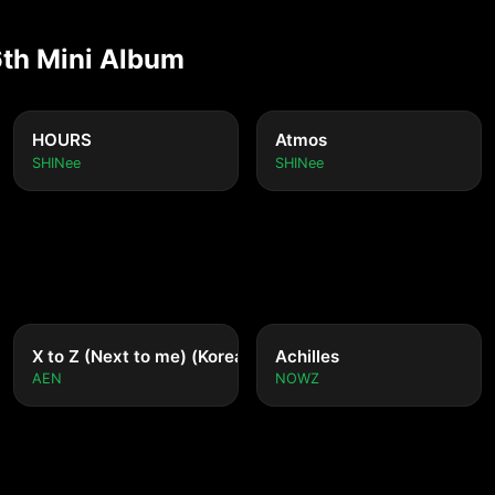
6th Mini Album
HOURS
Atmos
SHINee
SHINee
nese ver.)
X to Z (Next to me) (Korean ver.)
Achilles
AEN
NOWZ