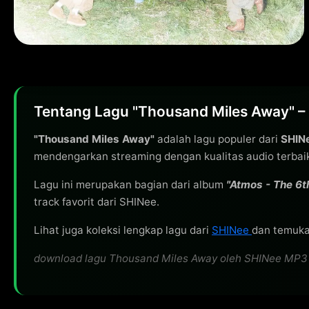
Tentang Lagu "Thousand Miles Away" –
"Thousand Miles Away"
adalah lagu populer dari
SHIN
mendengarkan streaming dengan kualitas audio terbai
Lagu ini merupakan bagian dari album
"Atmos - The 6t
track favorit dari SHINee.
Lihat juga koleksi lengkap lagu dari
SHINee
dan temukan
download lagu Thousand Miles Away oleh SHINee MP3 320