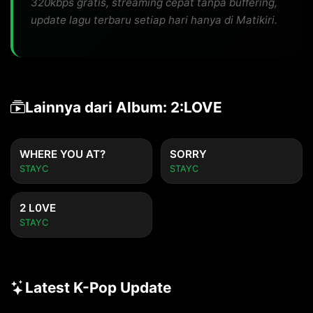
320kbps gratis, streaming cepat tanpa buffering,
update lagu terbaru setiap hari hanya di Matikiri.
Lainnya dari Album: 2:LOVE
WHERE YOU AT?
SORRY
STAYC
STAYC
2 L0VE
STAYC
Latest K-Pop Update