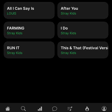
All I Can Say Is
After You
LOUIS
Stray Kids
FARMING
I Do
Stray Kids
Stray Kids
RUN IT
This & That (Festival Versio
Stray Kids
Stray Kids
Tidak ada lagu yang diputar
Pilih lagu untuk mulai mendengarkan