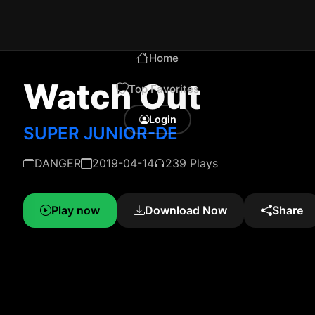
Home
Watch Out
Top Favorites
Login
SUPER JUNIOR-DE
DANGER
2019-04-14
239 Plays
Play now
Download Now
Share