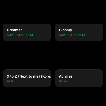
Dreamer
Gloomy
SUPER JUNIOR-DE
SUPER JUNIOR-DE
nese ver.)
X to Z (Next to me) (Korean ver.)
Achilles
AEN
NOWZ